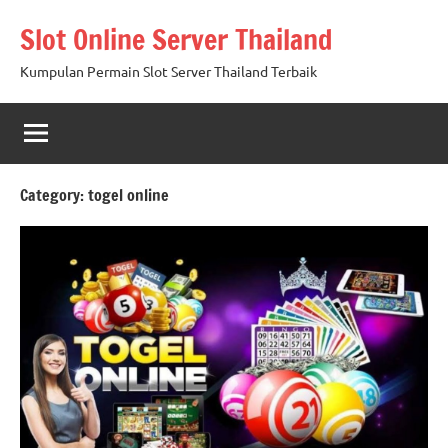
Skip
Slot Online Server Thailand
to
content
Kumpulan Permain Slot Server Thailand Terbaik
Category:
togel online